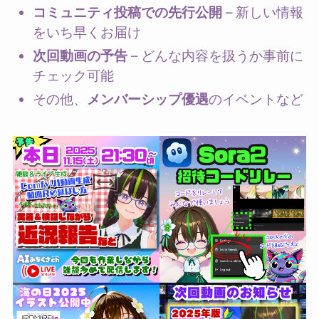
コミュニティ投稿での先行公開
– 新しい情報
をいち早くお届け
次回動画の予告
– どんな内容を扱うか事前に
チェック可能
その他、
メンバーシップ優遇
のイベントなど