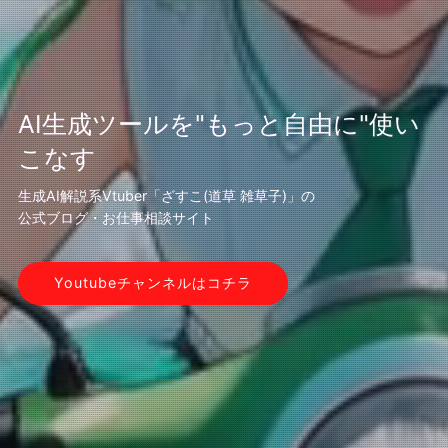
AI生成ツールを"もっと自由に"使い
こなす
生成AI解説系Vtuber「ざすこ(道草 雑草子)」の
公式ブログ・お仕事相談サイト
Youtubeチャンネルはコチラ