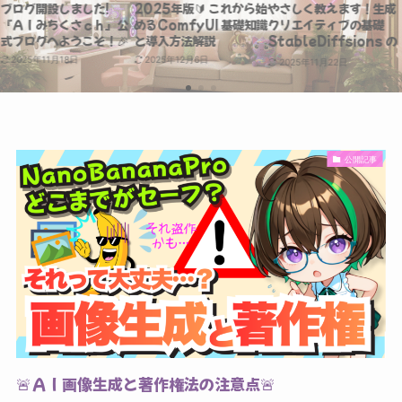
ブログ開設しました!
2025年版🔰 これから始
やさしく教えます！生成
『ＡＩみちくさｃｈ』公
めるComfyUI 基礎知識
クリエイティブの基礎
式ブログへようこそ！🎉
と導入方法解説
StableDiffsions の
はじめ方
2025年11月18日
2025年12月6日
2025年11月22日
公開記事
🚨ＡＩ画像生成と著作権法の注意点🚨