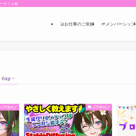
ータイム🍃
🤝お仕事のご依頼
🌱メンバーシップ
 tag –
入門者向け
入門者向け