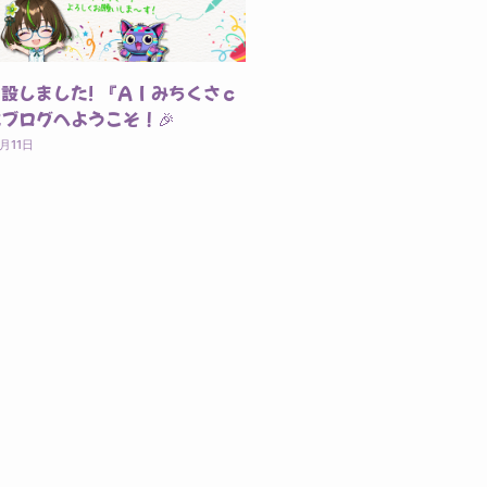
設しました! 『ＡＩみちくさｃ
ブログへようこそ！🎉
1月11日