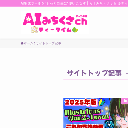
AI生成ツールを"もっと自由に"使いこなす | ＡＩみちくさｃｈ ☕ティ
ホーム
サイトトップ記事
サイトトップ記事
–